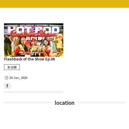
Flashback of the Show Ep.06
未分類
24
Jan
,
2020
location